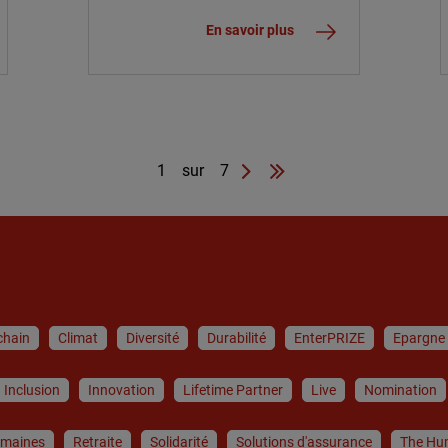
En savoir plus
1 sur 7
chain
Climat
Diversité
Durabilité
EnterPRIZE
Epargne
Inclusion
Innovation
Lifetime Partner
Live
Nomination
umaines
Retraite
Solidarité
Solutions d'assurance
The Hu