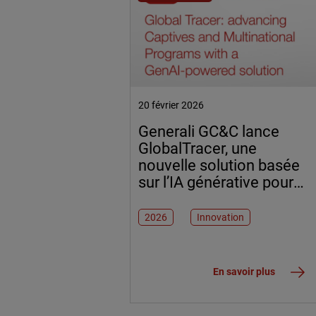
20 février 2026
Generali GC&C lance
GlobalTracer, une
nouvelle solution basée
sur l’IA générative pour
renforcer la précision
des Programmes
2026
Innovation
Internationaux
En savoir plus