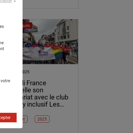
ccepter
Communiqués
es
ne
ont
22 janvier 2025
 votre
Generali France
renouvelle son
partenariat avec le club
de rugby inclusif Les
Coqs Festifs
cepter
Partenariat
2025