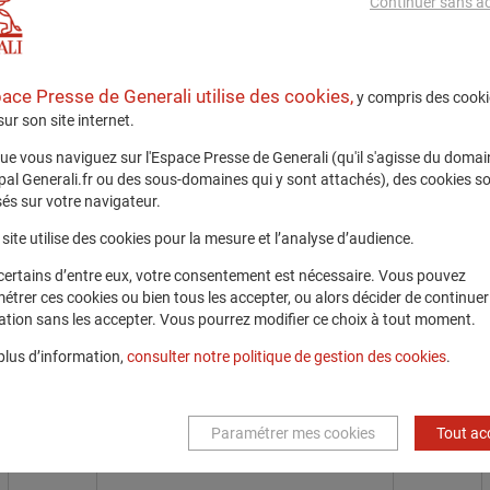
Continuer sans a
Communiqués
pace Presse de Generali utilise des cookies,
y compris des cooki
 sur son site internet.
ue vous naviguez sur l'Espace Presse de Generali (qu'il s'agisse du domai
ipal Generali.fr ou des sous-domaines qui y sont attachés), des cookies s
és sur votre navigateur.
site utilise des cookies pour la mesure et l’analyse d’audience.
24 janvier 2025
certains d’entre eux, votre consentement est nécessaire. Vous pouvez
étrer ces cookies ou bien tous les accepter, ou alors décider de continuer
Generali lance une
ation sans les accepter. Vous pourrez modifier ce choix à tout moment.
collaboration avec le
MIT pour innover en
plus d’information,
consulter notre politique de gestion des cookies
.
matière d’IA dans
l’assurance
Paramétrer mes cookies
Tout ac
Groupe
2025