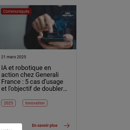
Communiqués
21 mars 2025
IA et robotique en
action chez Generali
France : 5 cas d’usage
et l’objectif de doubler
l’automatisation des
processus à 3 ans
2025
Innovation
En savoir plus