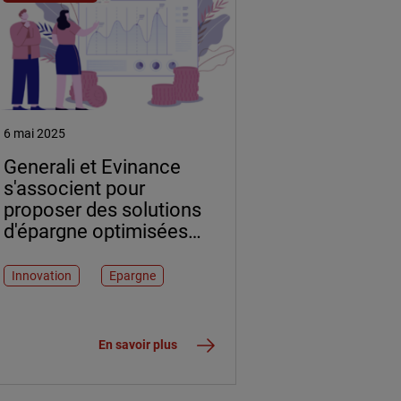
6 mai 2025
Generali et Evinance
s'associent pour
proposer des solutions
d'épargne optimisées
par l'intelligence
artificielle (IA)
Innovation
Epargne
En savoir plus