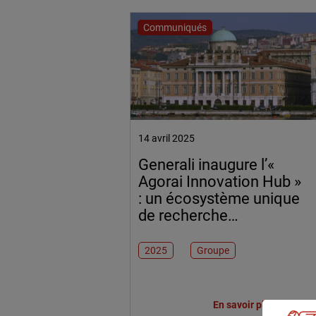
Communiqués
14 avril 2025
Generali inaugure l’«
Agorai Innovation Hub »
: un écosystème unique
de recherche
fondamentale et
appliquée en data
2025
Groupe
science et IA pour
améliorer la qualité de
vie
En savoir plus