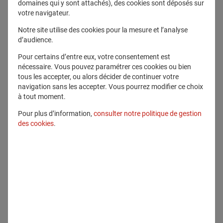
domaines qui y sont attachés), des cookies sont déposés sur
votre navigateur.
Notre site utilise des cookies pour la mesure et l’analyse
d’audience.
Pour certains d’entre eux, votre consentement est
nécessaire. Vous pouvez paramétrer ces cookies ou bien
tous les accepter, ou alors décider de continuer votre
navigation sans les accepter. Vous pourrez modifier ce choix
à tout moment.
Pour plus d’information,
consulter notre politique de gestion
des cookies
.
5 juin 2024
Pourquoi considérer les Produits
Structurés dans une stratégie
d’épargne ?
Témoignages
Generali Wealth Solutions