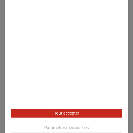
Responsable Relations Médias et Réputation
Mail:
marie.grillet@generali.com
Tout accepter
Paramétrer mes cookies