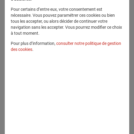
Pour certains d’entre eux, votre consentement est
nécessaire. Vous pouvez paramétrer ces cookies ou bien
tous les accepter, ou alors décider de continuer votre
navigation sans les accepter. Vous pourrez modifier ce choix
29 avril 2025
à tout moment.
Dossier de presse Ballon Generali de
Pour plus d’information,
consulter notre politique de gestion
Paris - version animée Fluidbook
des cookies
.
Dossier de presse
En savoir plus