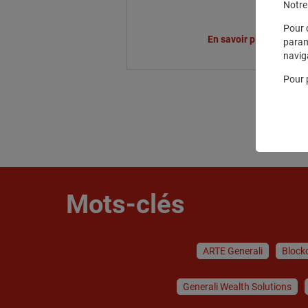
Notre 
Pour 
En savoir plus
param
navig
Pour 
Mots-clés
ARTE Generali
Block
Generali Wealth Solutions