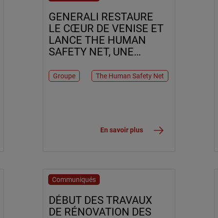
GENERALI RESTAURE
LE CŒUR DE VENISE ET
LANCE THE HUMAN
SAFETY NET, UNE
FONDATION AFIN
D’ACCOMPAGNER LES
Groupe
The Human Safety Net
PERSONNES
VULNÉRABLES
En savoir plus
Communiqués
7 avril 2017
DÉBUT DES TRAVAUX
DE RÉNOVATION DES