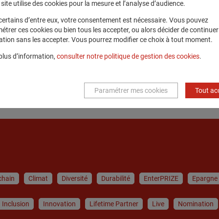
site utilise des cookies pour la mesure et l’analyse d’audience.
certains d’entre eux, votre consentement est nécessaire. Vous pouvez
En savoir plus
étrer ces cookies ou bien tous les accepter, ou alors décider de continuer
ation sans les accepter. Vous pourrez modifier ce choix à tout moment.
plus d’information,
consulter notre politique de gestion des cookies
.
Paramétrer mes cookies
Tout ac
19 sur 19
chain
Climat
Diversité
Durabilité
EnterPRIZE
Epargne
Inclusion
Innovation
Lifetime Partner
Live
Nomination