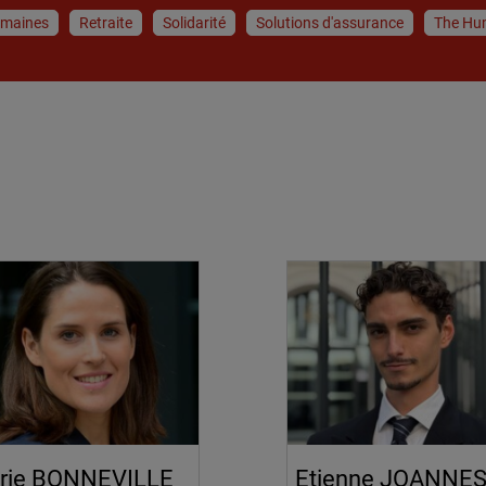
umaines
Retraite
Solidarité
Solutions d'assurance
The Hu
rie BONNEVILLE
Etienne JOANNES