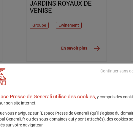
JARDINS ROYAUX DE
VENISE
Groupe
Evénement
En savoir plus
Continuer sans a
Communiqués
15 mai 2014
GENERALI REMET LE
pace Presse de Generali utilise des cookies,
LABEL AGIR POUR
y compris des cooki
 sur son site internet.
NOTRE AVENIR À
L'ENTREPRISE
ue vous naviguez sur l'Espace Presse de Generali (qu'il s'agisse du domai
LARBALETIER
ipal Generali.fr ou des sous-domaines qui y sont attachés), des cookies s
és sur votre navigateur.
Evénement
Durabilité