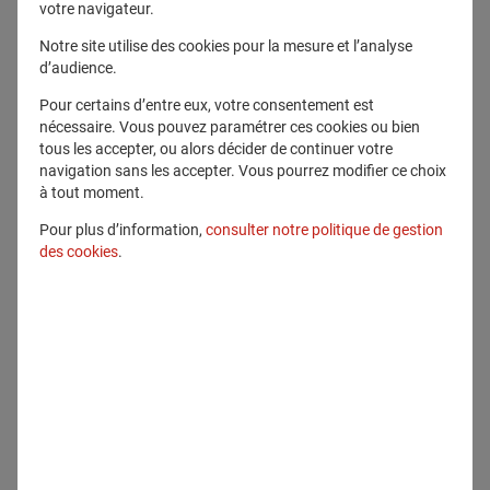
votre navigateur.
Notre site utilise des cookies pour la mesure et l’analyse
d’audience.
Pour certains d’entre eux, votre consentement est
nécessaire. Vous pouvez paramétrer ces cookies ou bien
tous les accepter, ou alors décider de continuer votre
navigation sans les accepter. Vous pourrez modifier ce choix
à tout moment.
10 juin 2025
Pour plus d’information,
consulter notre politique de gestion
Qualité de l’air, pollens et santé :
des cookies
.
Generali met à l’honneur deux acteurs
du Centre-Val de Loire, au cœur de
l’innovation environnementale
2025
Climat
En savoir plus