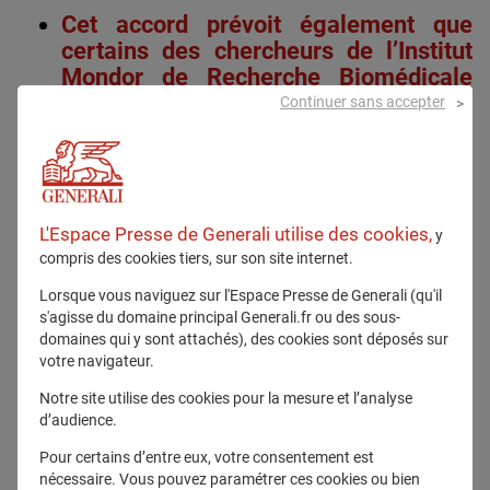
Cet accord prévoit également que
certains des chercheurs de l’Institut
Mondor de Recherche Biomédicale
(Inserm/UPEC) deviennent membres
Continuer sans accepter
du consortium scientifique réuni
autour du Generali Climate Lab.
L'Espace Presse de Generali utilise des cookies,
y
compris des cookies tiers, sur son site internet.
Generali France soutient le Bâtiment de Recherche
Lorsque vous naviguez sur l'Espace Presse de Generali (qu'il
Biomédicale et sa plateforme Pollurisk
s'agisse du domaine principal Generali.fr ou des sous-
domaines qui y sont attachés), des cookies sont déposés sur
votre navigateur.
Inauguré en juin 2025 au cœur du campus Mondor,
le nouveau
Bâtiment de Recherche Biomédicale
Notre site utilise des cookies pour la mesure et l’analyse
(BRB)
offre des conditions de travail et de
d’audience.
collaboration optimales pour environ 170 chercheurs
Pour certains d’entre eux, votre consentement est
issus de
l’Institut Mondor de Recherche Biomédicale
nécessaire. Vous pouvez paramétrer ces cookies ou bien
(IMRB, Inserm/UPEC)
et du Labex Vaccine Research