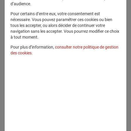
ème
Ce 3
épisode vous propose de
d’audience.
découvrir comment une attraction
Pour certains d’entre eux, votre consentement est
touristique éphémère s’est transformée en
nécessaire. Vous pouvez paramétrer ces cookies ou bien
quelques années en un laboratoire
tous les accepter, ou alors décider de continuer votre
navigation sans les accepter. Vous pourrez modifier ce choix
scientifique à vocation européenne. Trois
à tout moment.
invités se succèdent au micro de Mamad :
Jérôme Giacomoni, co-fondateur de la
Pour plus d’information,
consulter notre politique de gestion
société Aérophile, Vincent-Henri Peuch,
des cookies
.
chef de service du système de surveillance
atmosphérique Copernicus et
É
lise
Ginioux, membre du comité exécutif et
responsable de la durabilité de Generali.
Avec leurs expertises croisées, vous allez
comprendre comment le Ballon Generali
de Paris nous permet non seulement de
mieux appréhender les changements
climatiques mais aussi comment les
données collectées peuvent se