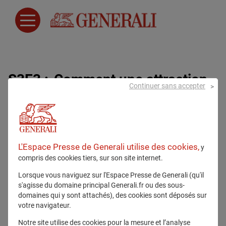
S3E3 : Comment une attraction
Continuer sans accepter
touristique est devenue un outil
scientifique de sensibilisation et
d’action
L'Espace Presse de Generali utilise des cookies,
y
compris des cookies tiers, sur son site internet.
27 mai 2025
Lorsque vous naviguez sur l'Espace Presse de Generali (qu'il
Podcast Saison 3
Climat
2025
Podcast
s'agisse du domaine principal Generali.fr ou des sous-
domaines qui y sont attachés), des cookies sont déposés sur
votre navigateur.
Notre site utilise des cookies pour la mesure et l’analyse