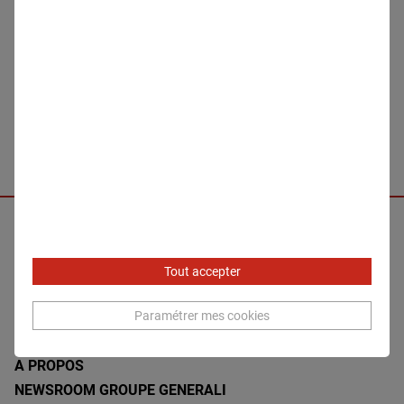
transformer en solutions concrètes de
prévention.
Bon vol !
Tout accepter
MENTIONS LÉGALES
Paramétrer mes cookies
ACCESSIBILITÉ - NON CONFORME
CONTACTEZ-NOUS
A PROPOS
NEWSROOM GROUPE GENERALI