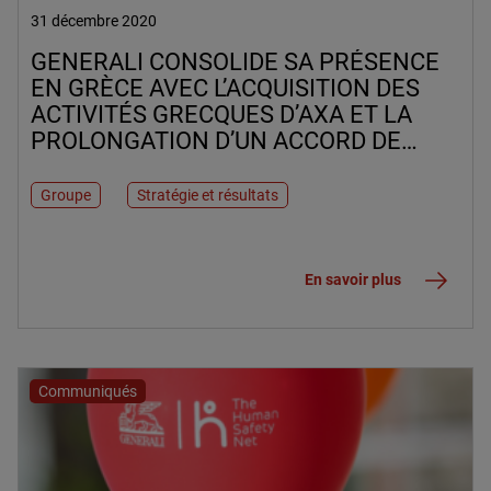
31 décembre 2020
GENERALI CONSOLIDE SA PRÉSENCE
EN GRÈCE AVEC L’ACQUISITION DES
ACTIVITÉS GRECQUES D’AXA ET LA
PROLONGATION D’UN ACCORD DE
BANCASSURANCE AVEC ALPHA BANK
JUSQU’EN 2040
Groupe
Stratégie et résultats
En savoir plus
Communiqués