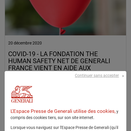
20 décembre 2020
COVID-19 - LA FONDATION THE
HUMAN SAFETY NET DE GENERALI
FRANCE VIENT EN AIDE AUX
FAMILLES DÉFAVORISÉES ET AUX
Continuer sans accepter
RÉFUGIÉS TOUCHÉS PAR LA CRISE
SANITAIRE ET ÉCONOMIQUE
Durabilité
The Human Safety Net
L'Espace Presse de Generali utilise des cookies,
y
En savoir plus
compris des cookies tiers, sur son site internet.
Lorsque vous naviguez sur l'Espace Presse de Generali (qu'il