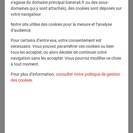
s'agisse du domaine principal Generali.fr ou des sous-
domaines qui y sont attachés), des cookies sont déposés sur
Communiqués
votre navigateur.
Notre site utilise des cookies pour la mesure et l’analyse
d’audience.
Pour certains d’entre eux, votre consentement est
nécessaire. Vous pouvez paramétrer ces cookies ou bien
tous les accepter, ou alors décider de continuer votre
navigation sans les accepter. Vous pourrez modifier ce choix
à tout moment.
Pour plus d’information,
consulter notre politique de gestion
des cookies
.
18 décembre 2020
GENERALI, AM BEST CONFIRME LA
NOTATION FSR DE "A" (EXCELLENT)
ET L'ICR À LONG TERME DE "A+".
PERSPECTIVE STABLE
Groupe
2020