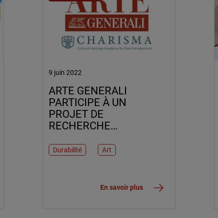
9 juin 2022
ARTE GENERALI
PARTICIPE À UN
PROJET DE
RECHERCHE
INTERNATIONAL
VISANT À RÉDUIRE LES
Durabilité
Art
IMPACTS DU
CHANGEMENT
CLIMATIQUE SUR LE
En savoir plus
PATRIMOINE CULTUREL