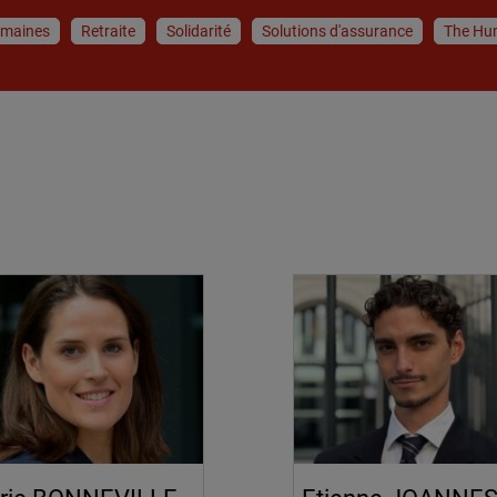
umaines
Retraite
Solidarité
Solutions d'assurance
The Hu