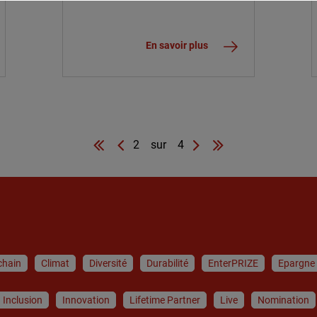
CONTRE LA COVID-19
En savoir plus
2 sur 4
chain
Climat
Diversité
Durabilité
EnterPRIZE
Epargne
Inclusion
Innovation
Lifetime Partner
Live
Nomination