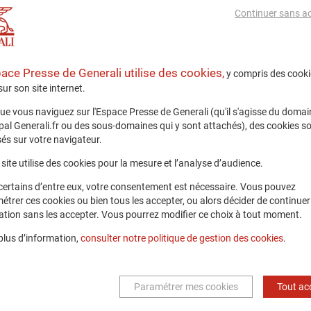
En savoir plus
Continuer sans a
pace Presse de Generali utilise des cookies,
y compris des cooki
Communiqués
 sur son site internet.
ue vous naviguez sur l'Espace Presse de Generali (qu'il s'agisse du domai
ipal Generali.fr ou des sous-domaines qui y sont attachés), des cookies s
és sur votre navigateur.
site utilise des cookies pour la mesure et l’analyse d’audience.
certains d’entre eux, votre consentement est nécessaire. Vous pouvez
18 mai 2021
étrer ces cookies ou bien tous les accepter, ou alors décider de continuer
ation sans les accepter. Vous pourrez modifier ce choix à tout moment.
GENERALI APPORTE
SON SOUTIEN À LA
plus d’information,
consulter notre politique de gestion des cookies
.
PLATEFORME
CORONAPSY.FR
LANCÉE PAR
Paramétrer mes cookies
Tout ac
L’ALLIANCE DIGITALE
Partenariat
Lifetime Partner