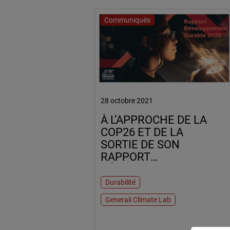
Communiqués
28 octobre 2021
À L’APPROCHE DE LA
COP26 ET DE LA
SORTIE DE SON
RAPPORT
DÉVELOPPEMENT
DURABLE 2020,
Durabilité
GENERALI FRANCE
Generali Climate Lab
PRÉSENTE 5 AXES
PRIORITAIRES POUR