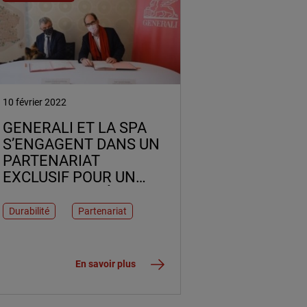
10 février 2022
GENERALI ET LA SPA
S’ENGAGENT DANS UN
PARTENARIAT
EXCLUSIF POUR UN
MEILLEUR ACCÈS AUX
SOINS DE L’ANIMAL ET
Durabilité
Partenariat
SON BIEN-ÊTRE.
En savoir plus