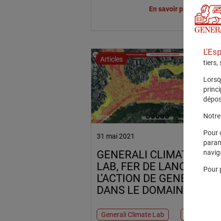
UNE ASSURANCE PLUS
En savoir plus
RESPONSABLE
L'Es
Articles
tiers,
Lorsq
princ
dépos
Notre 
Pour 
31 mai 2021
param
navig
GENERALI CLIMATE
LAB, FER DE LANCE DE
Pour 
L’ACTION DE GENERALI
DANS LE DOMAINE
CLIMATIQUE
Generali Climate Lab
Climat