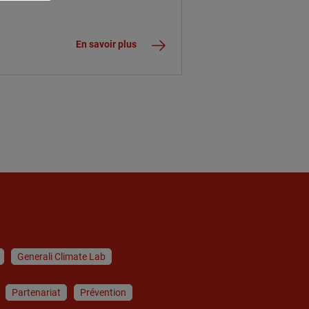
RISQUES NATURELS
LIÉS AU CHANGEMENT
CLIMATIQUE
En savoir plus
Generali Climate Lab
Partenariat
Prévention