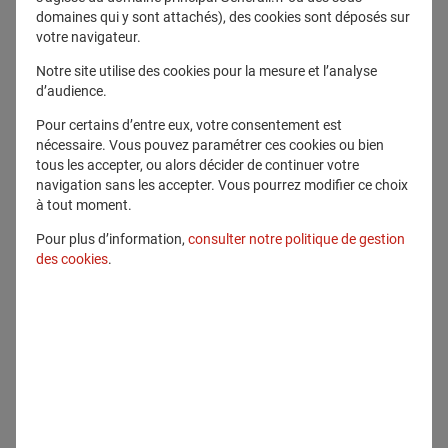
domaines qui y sont attachés), des cookies sont déposés sur
votre navigateur.
Notre site utilise des cookies pour la mesure et l’analyse
d’audience.
Pour certains d’entre eux, votre consentement est
nécessaire. Vous pouvez paramétrer ces cookies ou bien
tous les accepter, ou alors décider de continuer votre
navigation sans les accepter. Vous pourrez modifier ce choix
28 mai 2026
à tout moment.
Generali France révèle ses résultats au
Pour plus d’information,
consulter notre politique de gestion
des cookies
.
Baromètre LGBTQIA+ 2026 : des
progrès significatifs et une mobilisation
renforcée face aux points de vigilance
Inclusion
Durabilité
En savoir plus