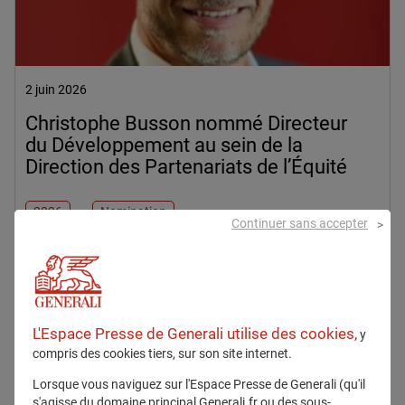
2 juin 2026
Christophe Busson nommé Directeur
du Développement au sein de la
Direction des Partenariats de l’Équité
2026
Nomination
Continuer sans accepter
En savoir plus
L'Espace Presse de Generali utilise des cookies,
y
compris des cookies tiers, sur son site internet.
Communiqués
Lorsque vous naviguez sur l'Espace Presse de Generali (qu'il
s'agisse du domaine principal Generali.fr ou des sous-