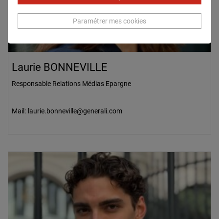
Paramétrer mes cookies
Laurie BONNEVILLE
Responsable Relations Médias Epargne
Mail:
laurie.bonneville@generali.com