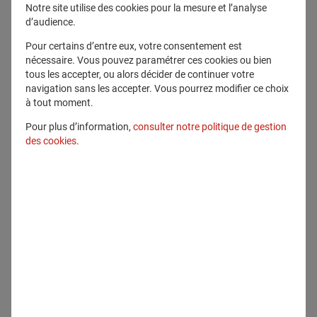
Notre site utilise des cookies pour la mesure et l’analyse
d’audience.
Pour certains d’entre eux, votre consentement est
nécessaire. Vous pouvez paramétrer ces cookies ou bien
tous les accepter, ou alors décider de continuer votre
navigation sans les accepter. Vous pourrez modifier ce choix
à tout moment.
19 janvier 2021
Pour plus d’information,
consulter notre politique de gestion
GENERALI PARTICIPE À LA
des cookies
.
DYNAMIQUE DE MOBILISATION DE
L’ASSURANCE-VIE INITIÉE PAR
NOVAXIA POUR ACCÉLÉRER LE
RECYCLAGE DE BUREAUX EN
LOGEMENTS
Epargne
Solutions d'assurance
En savoir plus