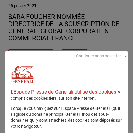
25 janvier 2021
SARA FOUCHER NOMMÉE
DIRECTRICE DE LA SOUSCRIPTION DE
GENERALI GLOBAL CORPORATE &
COMMERCIAL FRANCE
Ressources humaines
Nomination
Continuer sans accepter
En savoir plus
L'Espace Presse de Generali utilise des cookies,
y
compris des cookies tiers, sur son site internet.
Communiqués
Lorsque vous naviguez sur l'Espace Presse de Generali (qu'il
s'agisse du domaine principal Generali.fr ou des sous-
domaines qui y sont attachés), des cookies sont déposés sur
votre navigateur.