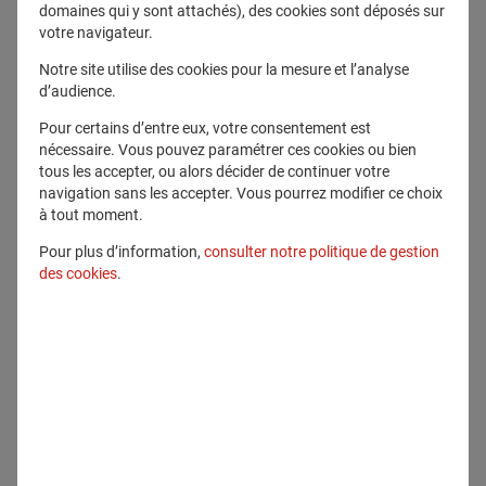
domaines qui y sont attachés), des cookies sont déposés sur
votre navigateur.
Communiqués
Notre site utilise des cookies pour la mesure et l’analyse
d’audience.
Pour certains d’entre eux, votre consentement est
nécessaire. Vous pouvez paramétrer ces cookies ou bien
tous les accepter, ou alors décider de continuer votre
navigation sans les accepter. Vous pourrez modifier ce choix
à tout moment.
Pour plus d’information,
consulter notre politique de gestion
des cookies
.
19 septembre 2024
Avnear et Generali lancent le 1er
contrat d’assurance-vie et le 1er Plan
d’Epargne Retraite (PER) avec un
mandat d’arbitrage basé sur
l'Intelligence Artificielle (IA)
Innovation
Epargne