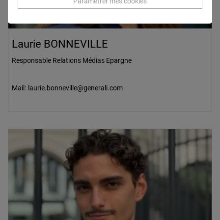
Paramétrer mes cookies
Laurie BONNEVILLE
Responsable Relations Médias Epargne
Mail:
laurie.bonneville@generali.com