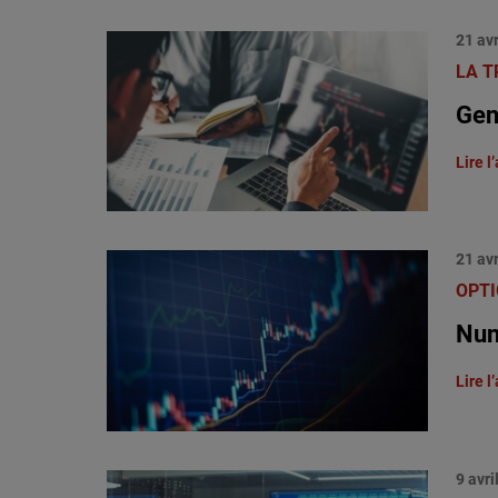
21 avr
LA T
Gen
Lire l’
21 avr
OPTI
Nun
Lire l’
9 avri