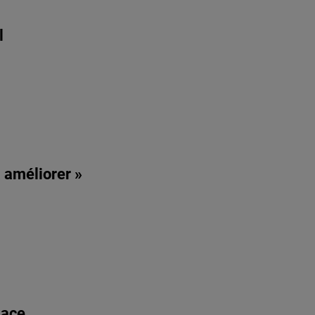
l
à améliorer »
lace