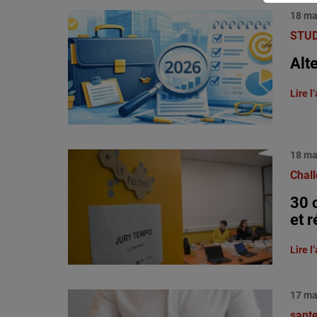
18 ma
STU
Alt
Lire l’
18 ma
Chal
30 
et r
Lire l’
17 ma
sant