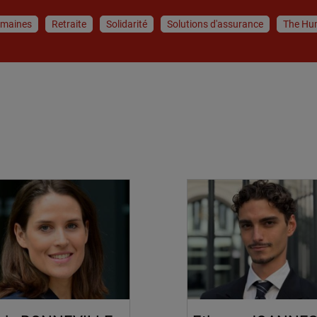
umaines
Retraite
Solidarité
Solutions d'assurance
The Hu