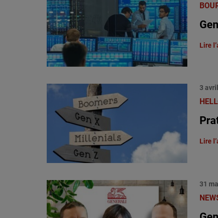
BOU
Gen
Lire l’
3 avri
HELL
Pra
Lire l’
31 ma
NEWS
Gen