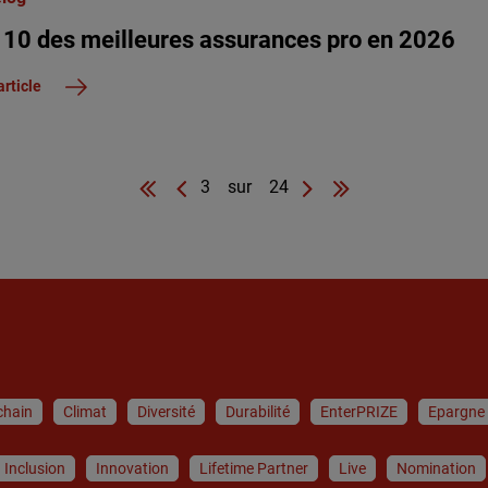
 10 des meilleures assurances pro en 2026
article
3 sur 24
chain
Climat
Diversité
Durabilité
EnterPRIZE
Epargne
Inclusion
Innovation
Lifetime Partner
Live
Nomination