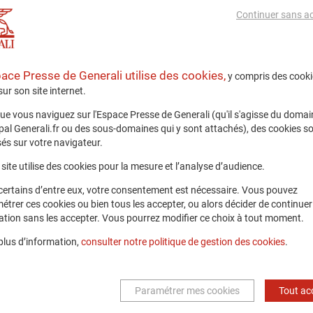
Continuer sans a
rs 2026
blik group
pace Presse de Generali utilise des cookies,
y compris des cooki
 sur son site internet.
t de la Data et de l’IA 2026 : découvrez le pal
ue vous naviguez sur l'Espace Presse de Generali (qu'il s'agisse du domai
ipal Generali.fr ou des sous-domaines qui y sont attachés), des cookies s
article
és sur votre navigateur.
site utilise des cookies pour la mesure et l’analyse d’audience.
certains d’entre eux, votre consentement est nécessaire. Vous pouvez
rs 2026
étrer ces cookies ou bien tous les accepter, ou alors décider de continuer
ENEWS
ation sans les accepter. Vous pourrez modifier ce choix à tout moment.
ne langue à l’autre : le parcours d’Afraa Moh
plus d’information,
consulter notre politique de gestion des cookies
.
erali - THSN
article
Paramétrer mes cookies
Tout ac