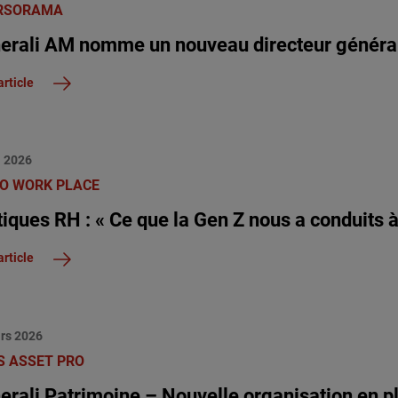
RSORAMA
erali AM nomme un nouveau directeur généra
article
l 2026
O WORK PLACE
tiques RH : « Ce que la Gen Z nous a conduits 
article
rs 2026
 ASSET PRO
erali Patrimoine – Nouvelle organisation en p