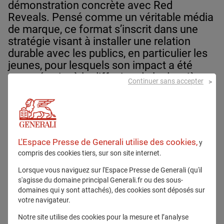
démonstration concrète avec Red
Reveals. Pensé comme un véritable média
de marque, ce format s’inscrit dans une
stratégie visant à installer une relation
durable avec les publics, en particulier les
jeunes, pour lesquels son impact a été
mesuré suite à la diffusion de la deuxième
Continuer sans accepter
saison.
L'Espace Presse de Generali utilise des cookies,
y
compris des cookies tiers, sur son site internet.
Lorsque vous naviguez sur l'Espace Presse de Generali (qu'il
Un podcast multi primé qui transforme la
s'agisse du domaine principal Generali.fr ou des sous-
perception de la marque auprès des jeunes
domaines qui y sont attachés), des cookies sont déposés sur
votre navigateur.
Une étude post-test menée auprès de 500
répondants après exposition à un extrait du podcast
Notre site utilise des cookies pour la mesure et l’analyse
révèle ainsi son efficacité : 85 % estiment que le