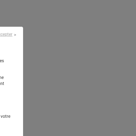
ccepter
es
ne
ont
 votre