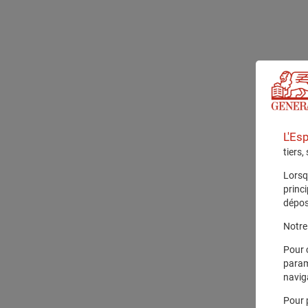
L'Es
tiers,
Lorsq
princ
dépos
Notre 
Pour 
param
navig
Pour 