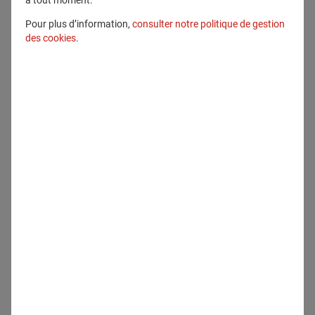
à tout moment.
Pour plus d’information,
consulter notre politique de gestion
des cookies
.
Communiqués
4 juin 2026
Red Reveals : comment Generali
transforme son image auprès des
jeunes grâce au podcast