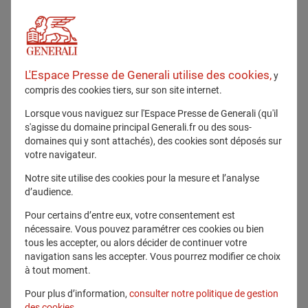
Marcus Schomakers
est nommé
Directeur des
Systèmes d’Information – Chief Information Officer
L'Espace Presse de Generali utilise des cookies,
y
(CIO)
de Generali France. Il exerce ses nouvelles
compris des cookies tiers, sur son site internet.
fonctions
depuis le 1er avril 2026
, au sein de la
Direction Technologie et Opérations
, sous la
Lorsque vous naviguez sur l'Espace Presse de Generali (qu'il
responsabilité de
Karim Bouchema
.
s'agisse du domaine principal Generali.fr ou des sous-
domaines qui y sont attachés), des cookies sont déposés sur
À ce titre, Marcus Schomakers est
votre navigateur.
en charge de la définition et du
pilotage de la stratégie des
Notre site utilise des cookies pour la mesure et l’analyse
systèmes d’information de Generali France,
afin de
d’audience.
faciliter sa transition technologique, optimiser ses
opérations et soutenir son développement.
Pour certains d’entre eux, votre consentement est
nécessaire. Vous pouvez paramétrer ces cookies ou bien
Marcus Schomakers débute sa carrière en 1998
tous les accepter, ou alors décider de continuer votre
dans le conseil chez
Accenture
, où il intervient sur
navigation sans les accepter. Vous pourrez modifier ce choix
des projets d’architecture et de mise en œuvre de
à tout moment.
systèmes d’information.
En 2005, il rejoint
le
Groupe Carrefour
, où il évolue de l’architecture IT
Pour plus d’information,
consulter notre politique de gestion
vers l’exploitation de centres de données à l’échelle
des cookies
.