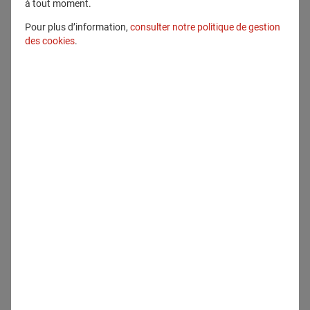
à tout moment.
Pour plus d’information,
consulter notre politique de gestion
des cookies
.
Communiqués
12 mai 2026
La PME française Neocem lauréate de
la 5ème édition du Prix SME
EnterPRIZE - Livre Blanc 2026 sur les
PME durables : la résilience devient un