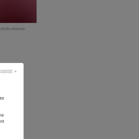
droits réservés
ccepter
es
ne
ont