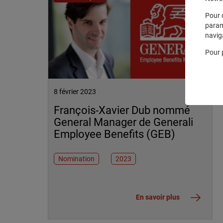
Pour 
param
navig
Pour 
8 février 2023
François-Xavier Dub nommé
General Manager de Generali
Employee Benefits (GEB)
Nomination
2023
En savoir plus