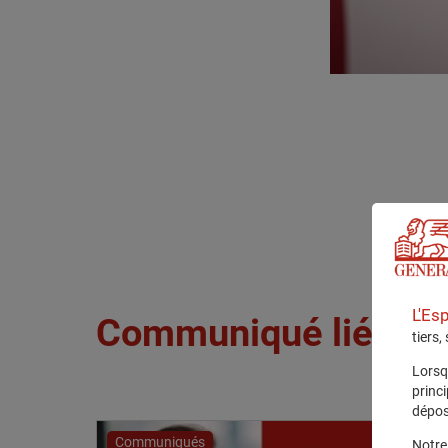
L'Es
Communiqué lié
tiers,
Lorsq
princ
dépos
Communiqués
Notre 