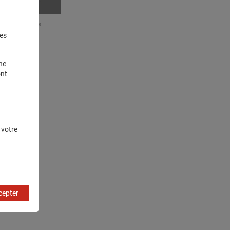
droits réservés
es
ne
ont
 votre
cepter