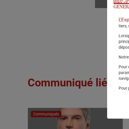
L'Es
tiers,
Lorsq
princ
dépos
Notre 
Pour 
param
navig
Communiqué lié
Pour 
Communiqués