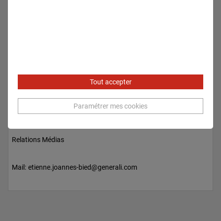
Tout accepter
Paramétrer mes cookies
Etienne JOANNES-BIED
Relations Médias
Mail:
etienne.joannes-bied@generali.com