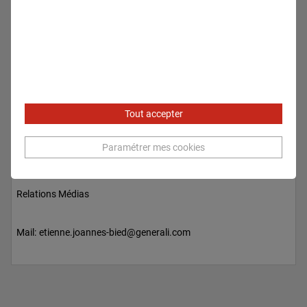
Tout accepter
Paramétrer mes cookies
Etienne JOANNES-BIED
Relations Médias
Mail:
etienne.joannes-bied@generali.com