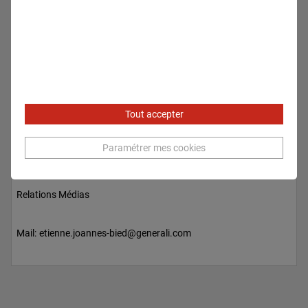
Tout accepter
Paramétrer mes cookies
Etienne JOANNES-BIED
Relations Médias
Mail:
etienne.joannes-bied@generali.com