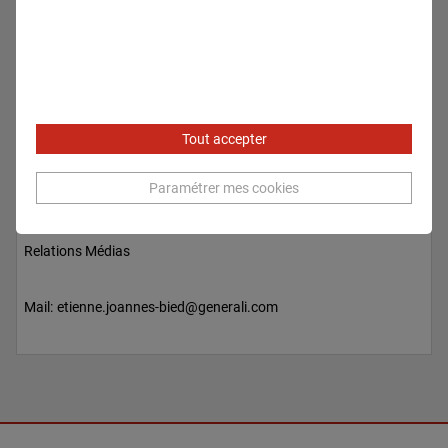
Tout accepter
Paramétrer mes cookies
Etienne JOANNES-BIED
Relations Médias
Mail:
etienne.joannes-bied@generali.com