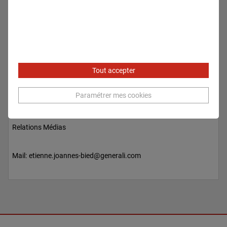
Tout accepter
Paramétrer mes cookies
Etienne JOANNES-BIED
Relations Médias
Mail:
etienne.joannes-bied@generali.com