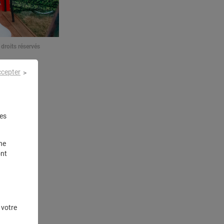
droits réservés
ccepter
es
ne
ont
 votre