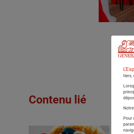
L'Es
tiers,
Lorsq
princ
Contenu lié
dépos
Notre 
Pour 
param
navig