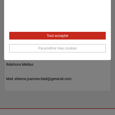
Tout accepter
Paramétrer mes cookies
Etienne JOANNES-BIED
Relations Médias
Mail:
etienne.joannes-bied@generali.com