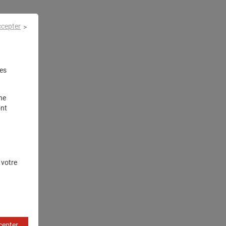
ccepter
es
ne
ont
 votre
cepter