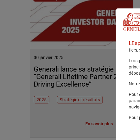
L'Es
tiers,
30 janvier 2025
Lorsq
princ
Generali lance sa stratégie
dépos
“Generali Lifetime Partner 27 :
Driving Excellence”
Notre 
Pour 
2025
Stratégie et résultats
param
navig
Pour 
En savoir plus