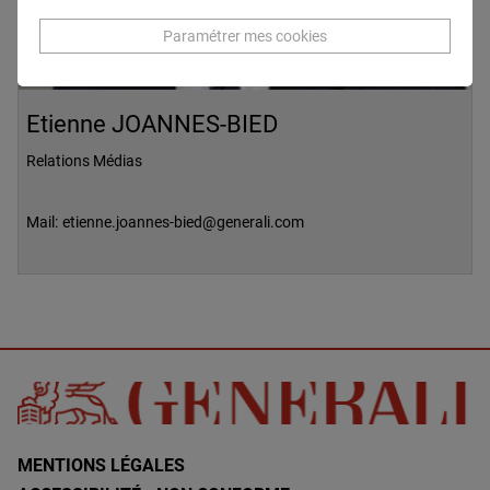
Paramétrer mes cookies
Etienne JOANNES-BIED
Relations Médias
Mail:
etienne.joannes-bied@generali.com
MENTIONS LÉGALES