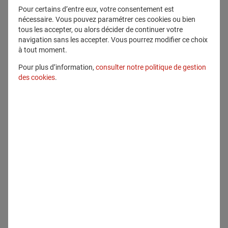
Communiqué lié
Pour certains d’entre eux, votre consentement est
nécessaire. Vous pouvez paramétrer ces cookies ou bien
tous les accepter, ou alors décider de continuer votre
navigation sans les accepter. Vous pourrez modifier ce choix
à tout moment.
Communiqués
Pour plus d’information,
consulter notre politique de gestion
des cookies
.
30 janvier 2025
Generali lance sa stratégie “Generali
Lifetime Partner 27 : Driving
Excellence”