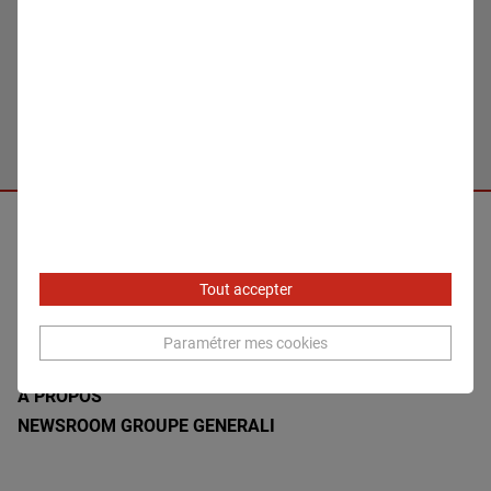
Informations pratiques
13 novembre 2026 10:00 - 12:00
Tout accepter
MENTIONS LÉGALES
ACCESSIBILITÉ - NON CONFORME
Paramétrer mes cookies
CONTACTEZ-NOUS
A PROPOS
NEWSROOM GROUPE GENERALI