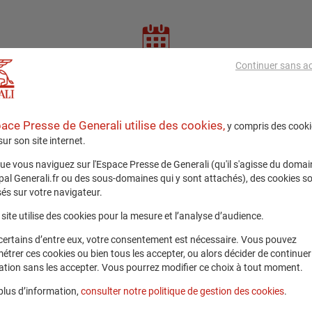
Continuer sans a
4 juin 2025 09:00 - 5 juin 2025 18:00
pace Presse de Generali utilise des cookies,
y compris des cooki
 sur son site internet.
L'évènement est terminé
ue vous naviguez sur l'Espace Presse de Generali (qu'il s'agisse du domai
ipal Generali.fr ou des sous-domaines qui y sont attachés), des cookies s
és sur votre navigateur.
site utilise des cookies pour la mesure et l’analyse d’audience.
certains d’entre eux, votre consentement est nécessaire. Vous pouvez
étrer ces cookies ou bien tous les accepter, ou alors décider de continuer
ation sans les accepter. Vous pourrez modifier ce choix à tout moment.
ticipé au sommet 2025 de l'
Insurance Developpment For
plus d’information,
consulter notre politique de gestion des cookies
.
brating 10 years : Imagine The Possible", réunissant les 
communauté de l'assurance et du financement des risque