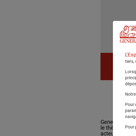
L'Es
tiers,
Lorsq
princ
dépos
Notre 
Pour 
param
navig
Generali a par
Pour 
le thème "Cele
acteurs de la 