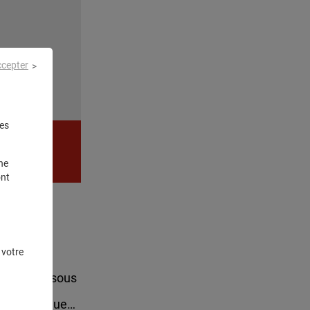
ccepter
es
ne
ont
 votre
um
, placé sous
principaux
s climatiques