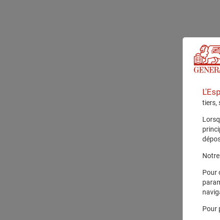
L'Es
tiers,
Lorsq
princ
dépos
Notre 
Pour 
param
navig
Pour 