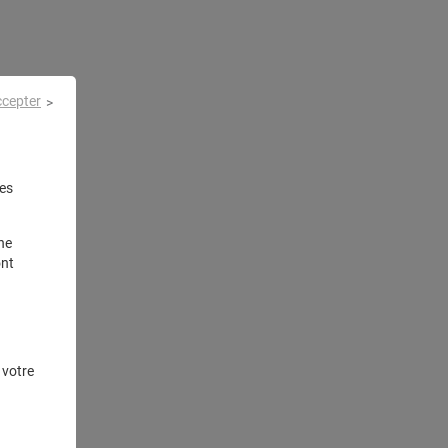
ccepter
es
ne
ont
 votre