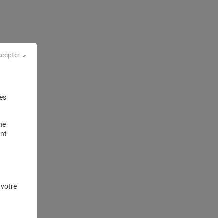
ccepter
es
ne
ont
 votre