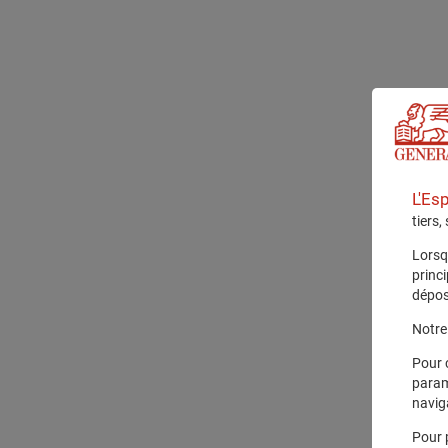
L'Es
tiers,
Lorsq
princ
dépos
Notre 
Pour 
param
navig
Pour 