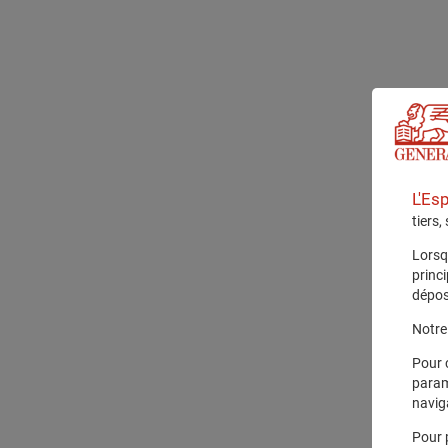
L'Es
tiers,
Lorsq
princ
dépos
Notre 
Pour 
param
navig
Pour 