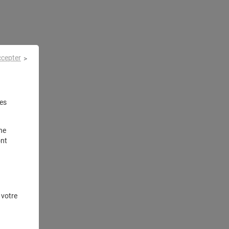
ccepter
es
ne
ont
 votre