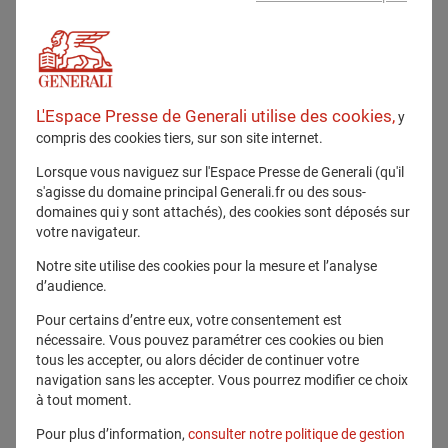
Lights ! Camera ! Impact ! « From moving
pictures to moving ideas and action
» est
un rassemblement inédit de cinéastes et
d'autres pionniers de la narration d'impact
qui mettent leur créativité au service des
L'Espace Presse de Generali utilise des cookies,
y
questions sociales.
compris des cookies tiers, sur son site internet.
Lorsque vous naviguez sur l'Espace Presse de Generali (qu'il
Cet événement aura lieu à l'occasion de la
s'agisse du domaine principal Generali.fr ou des sous-
e
80
édition du Festival international du
domaines qui y sont attachés), des cookies sont déposés sur
film de Venise
, le vendredi
1er septembre,
votre navigateur.
à partir de 17 heures au sein de la
Notre site utilise des cookies pour la mesure et l’analyse
Fondation The Human Safety Net, située
d’audience.
dans les Procuratie Vecchie de la place
Saint Marc
.
Pour certains d’entre eux, votre consentement est
nécessaire. Vous pouvez paramétrer ces cookies ou bien
tous les accepter, ou alors décider de continuer votre
navigation sans les accepter. Vous pourrez modifier ce choix
à tout moment.
Pour plus d’information,
consulter notre politique de gestion