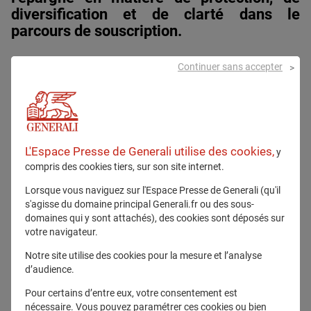
diversification et de clarté dans le
parcours de souscription.
Continuer sans accepter
Alors que les Français prennent de plus en plus
conscience de la nécessité de se constituer une
retraite individuelle, Generali Retraite et Monaliza
L'Espace Presse de Generali utilise des cookies,
y
s’associent pour proposer une solution adaptée aux
compris des cookies tiers, sur son site internet.
nouveaux enjeux du marché.
Lorsque vous naviguez sur l'Espace Presse de Generali (qu'il
s'agisse du domaine principal Generali.fr ou des sous-
Selon
Sophie Vannier, Membre du comité
domaines qui y sont attachés), des cookies sont déposés sur
exécutif de Generali France en charge du
marché retraite et Directrice Générale de
votre navigateur.
Generali Retraite
:
« Notre ambition commune,
Notre site utilise des cookies pour la mesure et l’analyse
avec Monaliza, est de poursuivre la
d’audience.
démocratisation de l’épargne-retraite en France
en facilitant son appropriation par les
Pour certains d’entre eux, votre consentement est
épargnants comme par leurs conseillers. Pour
nécessaire. Vous pouvez paramétrer ces cookies ou bien