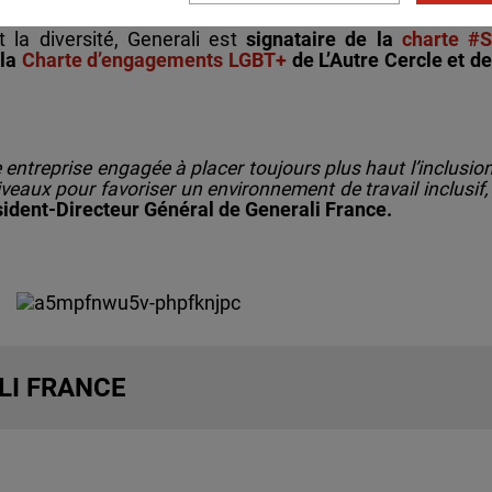
 la diversité, Generali est
signataire de la
charte #
 la
Charte d’engagements LGBT+
de L’Autre Cercle et d
 entreprise engagée à placer toujours plus haut l’inclusio
iveaux pour favoriser un environnement de travail inclusif,
ident-Directeur Général de Generali France.
LI FRANCE