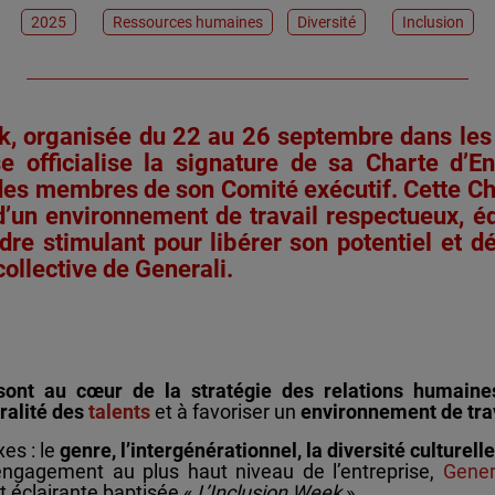
2025
Ressources humaines
Diversité
Inclusion
eek, organisée du 22 au 26 septembre dans les
se officialise la signature de sa Charte d’E
 des membres de son Comité exécutif. Cette Cha
’un environnement de travail respectueux, éq
adre stimulant pour libérer son potentiel et
collective de Generali.
ion sont au cœur de la stratégie des relations humai
uralité des
talents
et à favoriser un
environnement de trav
es : le
genre, l’intergénérationnel, la diversité culturell
 engagement au plus haut niveau de l’entreprise,
Gener
et éclairante baptisée «
L’Inclusion Week
».