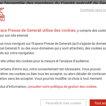
 par l’ensemble des membres du Comité exécutif de Gen
nt dans le programme de rencontres et d’animations pr
Continuer sans a
ans le quotidien de personnes en situation de handic
s collaborateurs engagés, …
pace Presse de Generali utilise des cookies,
y compris des cooki
sation dédiée à la DEI, Generali souhaite permettre à 
 sur son site internet.
de s’approprier les bonnes pratiques en vue de contribuer 
orateurs et managers de se poser collectivement les bonn
ue vous naviguez sur l'Espace Presse de Generali (qu'il s'agisse du domai
opération, de participer à des actions de sensibilisation 
ipal Generali.fr ou des sous-domaines qui y sont attachés), des cookies s
és sur votre navigateur.
site utilise des cookies pour la mesure et l’analyse d’audience.
certains d’entre eux, votre consentement est nécessaire. Vous pouvez
étrer ces cookies ou bien tous les accepter, ou alors décider de continuer
gents généraux et salariés d’agence, Generali bénéficie
ation sans les accepter. Vous pourrez modifier ce choix à tout moment.
être engagés auprès de sa Fondation THSN. Les collabora
r découvrir les missions de la Fondation et les encourage
plus d’information,
consulter notre politique de gestion des cookies
.
ateurs réalisent
en moyenne 3 jours de formation cha
orateurs ont été sensibilisés au sexisme dit ordinaire.
Paramétrer mes cookies
Tout ac