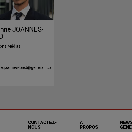
enne JOANNES-
D
ions Médias
ne.joannes-bied@generali.co
CONTACTEZ-
A
NEW
NOUS
PROPOS
GENE