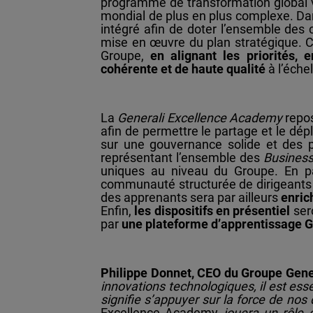
programme de transformation global vi
mondial de plus en plus complexe. Da
intégré afin de doter l’ensemble des
mise en œuvre du plan stratégique. C
Groupe,
en alignant les priorités,
cohérente et de haute qualité
à l’échel
La
Generali Excellence Academy
repo
afin de permettre le partage et le dép
sur une gouvernance solide et des
représentant l’ensemble des
Business
uniques au niveau du Groupe. En p
communauté structurée de dirigeants 
des apprenants sera par ailleurs
enrich
Enfin,
les dispositifs en présentiel
sero
par
une plateforme d’apprentissage G
Philippe Donnet, CEO du Groupe Gene
innovations technologiques, il est ess
signifie s’appuyer sur la force de no
Excellence Academy
jouera un rôle 