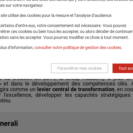
ici 2027 - et un
investissement total
de 74 millions d’eu
és sur votre navigateur.
upe a accéléré le développement des compétences, conf
site utilise des cookies pour la mesure et l’analyse d’audience.
certains d’entre eux, votre consentement est nécessaire. Vous pouvez
étrer ces cookies ou bien tous les accepter, ou alors décider de continuer
qui célèbre cette année le 100e anniversaire du début de 
ation sans les accepter. Vous pourrez modifier ce choix à tout moment.
tement lié à l’histoire et à l’identité du Groupe. Depuis 
nternationale, afin de permettre à l’organisation d’évolu
plus d’information,
consulter notre politique de gestion des cookies
.
x mutations des compétences.
Paramétrer mes cookies
Tout ac
que ainsi une
évolution majeure dans la manière dont
s sa création en 2014, la
Group Academy
a joué un 
» et dans le développement des compétences clés. A
e agira comme un
levier central de transformation
, en coo
ir l’excellence, développer les capacités stratégiqu
tinu.
nerali