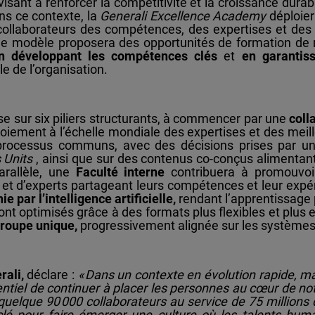
sant à renforcer la compétitivité et la croissance dur
ns ce contexte, la
Generali Excellence Academy
déploie
 collaborateurs des compétences, des expertises et de
e modèle proposera des opportunités de formation de r
 en développant les compétences clés
et
en garantis
le de l’organisation.
se sur six piliers structurants, à commencer par une
coll
loiement à l’échelle mondiale des expertises et des meill
 processus communs, avec des décisions prises par u
 Units
, ainsi que sur des contenus co-conçus alimentan
arallèle, une
Faculté interne
contribuera à promouvoir
et d’experts partageant leurs compétences et leur expér
ie par l’intelligence artificielle,
rendant l’apprentissage pl
nt optimisés grâce à des formats plus flexibles et plus 
roupe unique,
progressivement alignée sur les systèmes
rali,
déclare :
« Dans un contexte en évolution rapide, marq
entiel de continuer à placer les personnes au cœur de no
s quelque 90 000 collaborateurs au service de 75 million
clé pour faire émerger une culture où les talents humai