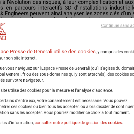
 l’évolution des risques, à leur complexification et aux
 en parcours interactifs 3D d’installations industriel
k Engineers peuvent ainsi analyser les zones clés d’un s
des sinistres, favorisant un dialogue plus clair avec les cli
Continuer sans a
orcer la sensibilisation des clients grâce à des simulat
e détaillée l’évolution d’incidents tels que les ince
ction contre les inondations, la plateforme permet de mat
tratégies de prévention.
pace Presse de Generali utilise des cookies,
y compris des cooki
de tous les Risk Engineers GC&C de Generali. Dans un p
 sur son site internet.
lisation des incidents et les recommandations, seront dép
ue vous naviguez sur l'Espace Presse de Generali (qu'il s'agisse du domai
ipal Generali.fr ou des sous-domaines qui y sont attachés), des cookies s
eering & Loss Prevention de GC&C
, a déclaré :
« MetaREL
és sur votre navigateur.
g & la prévention des sinistres. Dans le cadre du Nex
numériques évolutives qui soutiennent les évaluations
site utilise des cookies pour la mesure et l’analyse d’audience.
archés. Des recommandations pragmatiques et efficaces 
; en reliant formation technique et engagement commercial,
certains d’entre eux, votre consentement est nécessaire. Vous pouvez
ues et les stratégies d’atténuation. »
étrer ces cookies ou bien tous les accepter, ou alors décider de continuer
ation sans les accepter. Vous pourrez modifier ce choix à tout moment.
laboration avec Vection Technologies, sélectionnée 
plus d’information,
consulter notre politique de gestion des cookies
.
li Innovation Fund. Les capacités immersives et de réa
des sites industriels et de simuler des scénarios de 