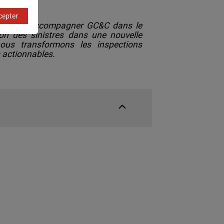
cepter
fiers d’accompagner GC&C dans le
on des sinistres dans une nouvelle
nous transformons les inspections
us actionnables.