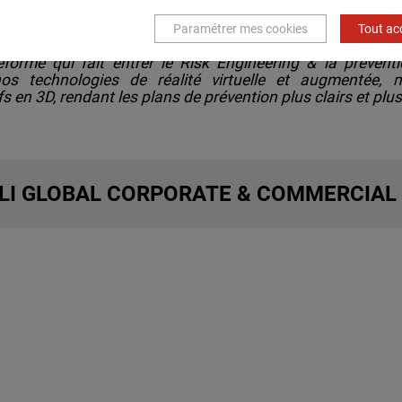
 interactives.
Paramétrer mes cookies
Tout ac
n de Vection Technologies
, a ajouté :
« Nous sommes 
orme qui fait entrer le Risk Engineering & la préventi
s technologies de réalité virtuelle et augmentée, 
fs en 3D, rendant les plans de prévention plus clairs et pl
LI GLOBAL CORPORATE & COMMERCIAL