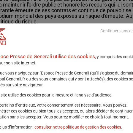
à maintenir l'ordre public et honore les recours qui lui so
garantie émeute de ses contrats et continue de pouvoir se 
 podium mondial des pays exposés au risque d'émeute. Autr
litique du risque.
Continuer sans a
 déresponsabilisante. Cette taxe «casseurs» viendrait fi
uoi, l'Etat se dédouanerait de toute prise en charge, quan
rait juge et partie - responsable du maintien de l'ordre et
pace Presse de Generali utilise des cookies,
y compris des cooki
chement du fonds - tandis que les ménages se verraient 
 sur son site internet.
 de casse.
ue vous naviguez sur l'Espace Presse de Generali (qu'il s'agisse du domai
rtation bâclée. Des échanges ont eu lieu avec les services
ipal Generali.fr ou des sous-domaines qui y sont attachés), des cookies s
s les nombreuses difficultés juridiques, opérationnelles, 
és sur votre navigateur.
instruites du terrain, le gouvernement passe en force 
site utilise des cookies pour la mesure et l’analyse d’audience.
 amalgamé au reste du texte budgétaire, dont l'issue est 
certains d’entre eux, votre consentement est nécessaire. Vous pouvez
utes.
étrer ces cookies ou bien tous les accepter, ou alors décider de continuer
ation sans les accepter. Vous pourrez modifier ce choix à tout moment.
 poser la vraie question : l'émeute est elle un aléa compara
relevant de l'action publique ? La réponse commande l'arch
plus d’information,
consulter notre politique de gestion des cookies
.
antielle de dommages clairement définis de l'autre.