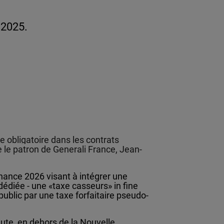
 2025.
te obligatoire dans les contrats
 le patron de Generali France, Jean-
nance 2026 visant à intégrer une
édiée - une «taxe casseurs» in fine
public par une taxe forfaitaire pseudo-
eute, en dehors de la Nouvelle