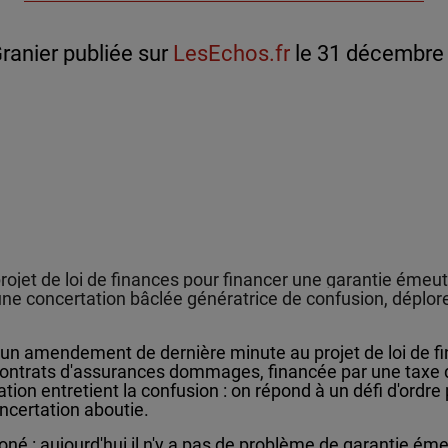
ranier publiée sur
LesEchos.fr
le 31 décembre
 projet de loi de finances pour financer une garantie émeu
ne concertation bâclée génératrice de confusion, déplore
un amendement de dernière minute au projet de loi de fi
contrats d'assurances dommages, financée par une taxe d
ion entretient la confusion : on répond à un défi d'ordre 
oncertation aboutie.
né : aujourd'hui il n'y a pas de problème de garantie ém